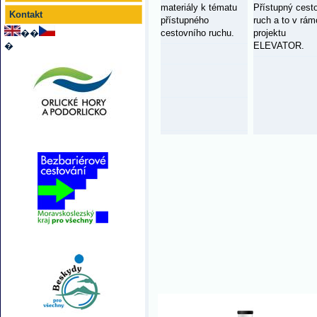
materiály k tématu
Přístupný cest
Kontakt
přístupného
ruch a to v rám
��
cestovního ruchu.
projektu
�
ELEVATOR.