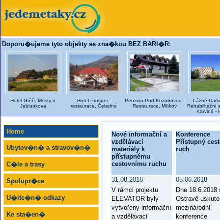
Doporu�ujeme tyto objekty se zna�kou BEZ BARI�R:
Hotel Grůň, Mosty u
Hotel Prosper -
Penzion Pod Kozubovou -
Lázně Darko
Jablunkova
restaurace, Čeladná
Restaurace, Milíkov
Rehabilitační 
Karviná - 
Home
Nové informační a
Konference
vzdělávací
Přístupný ces
Ubytov�n� a stravov�n�
materiály k
ruch
přístupnému
cestovnímu ruchu
C�le a trasy
31.08.2018
05.06.2018
Spolupr�ce
V rámci projektu
Dne 18.6.2018 
U�ite�n� odkazy
ELEVATOR byly
Ostravě uskute
vytvořeny informační
mezinárodní
Ke sta�en�
a vzdělávací
konference