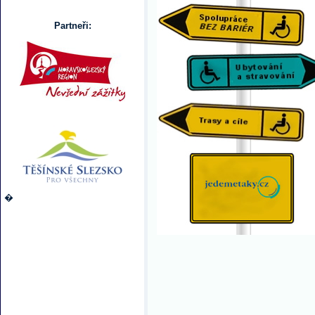
Partneři:
�