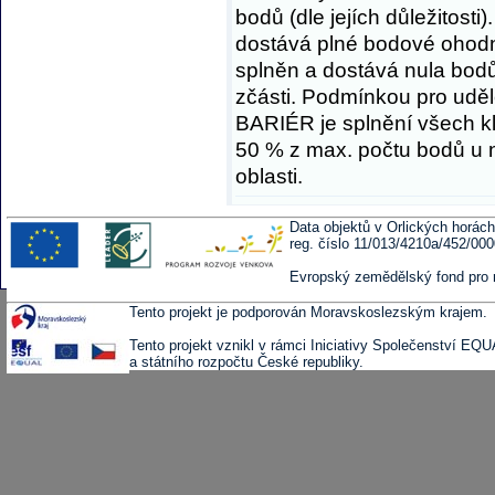
bodů (dle jejích důležitost
dostává plné bodové ohodn
splněn a dostává nula bodů
zčásti. Podmínkou pro uděl
BARIÉR je splnění všech k
50 % z max. počtu bodů u n
oblasti.
Data objektů v Orlických horách
reg. číslo 11/013/4210a/452/00
Evropský zemědělský fond pro 
Tento projekt je podporován Moravskoslezským krajem.
Tento projekt vznikl v rámci Iniciativy Společenství EQ
a státního rozpočtu České republiky.