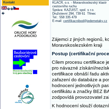
Kontakt
KLACR, o.s. - Moravskoslezský klastr
cestovního ruchu
��
Správa: KAZUIST, spol. s r.o.
�
Družstevní 294, 739 61 Třinec
Tel.: 558 335 479
E-mail:
certifikacnibod@jedemetaky.cz
Zájemci z jiných regionů, k
Moravskoslezském kraji
Postup (certifikační proce
Cílem procesu certifikace je
pro návazné získání/nezí
certifikace obnáší řadu akt
zařazení do databáze a pos
hodnocení jednotlivých par
certifikátu a značky BEZ B
zodpovídá provozovatel zař
K hodnocení slouží dotazník