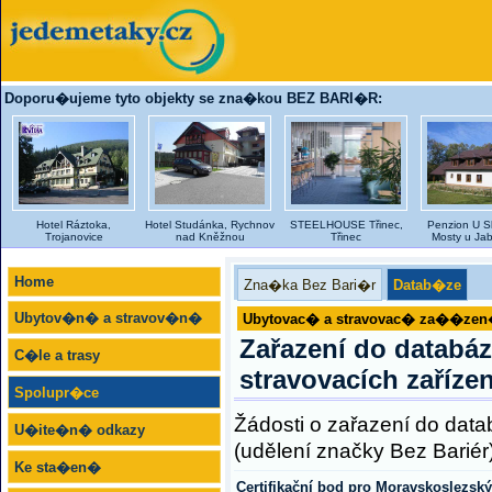
Doporu�ujeme tyto objekty se zna�kou BEZ BARI�R:
Hotel Ráztoka,
Hotel Studánka, Rychnov
STEELHOUSE Třinec,
Penzion U Sk
Trojanovice
nad Kněžnou
Třinec
Mosty u Ja
Home
Zna�ka Bez Bari�r
Datab�ze
Ubytov�n� a stravov�n�
Ubytovac� a stravovac� za��ze
Zařazení do databáz
C�le a trasy
stravovacích zařízen
Spolupr�ce
Žádosti o zařazení do datab
U�ite�n� odkazy
(udělení značky Bez Barié
Ke sta�en�
Certifikační bod pro Moravskoslezský