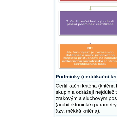
Podmínky (certifikační kri
Certifikační kritéria (kritér
skupin a odrážejí nejdůlež
zrakovým a sluchovým posti
(architektonické) parametr
(tzv. měkká kritéria).