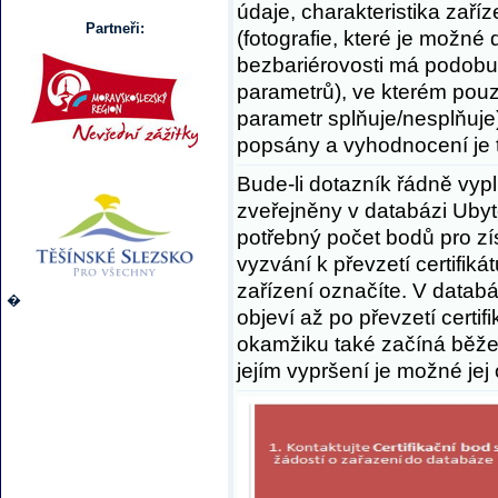
údaje, charakteristika zaříz
Partneři:
(fotografie, které je možné 
bezbariérovosti má podobu
parametrů), ve kterém pouz
parametr splňuje/nesplňuje)
popsány a vyhodnocení je 
Bude-li dotazník řádně vy
zveřejněny v databázi Ubyt
potřebný počet bodů pro zí
vyzvání k převzetí certifiká
zařízení označíte. V databáz
�
objeví až po převzetí certi
okamžiku také začíná běžet 
jejím vypršení je možné jej 