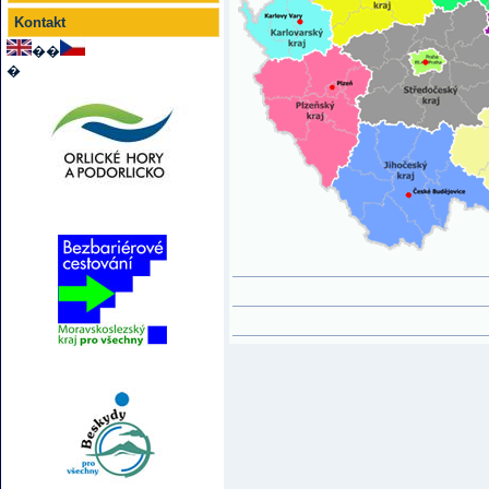
Kontakt
��
�