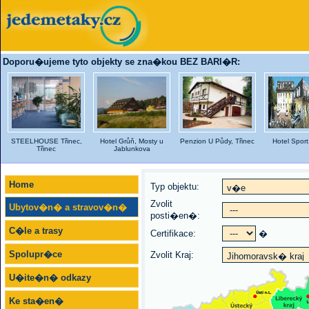
Doporu�ujeme tyto objekty se zna�kou BEZ BARI�R:
STEELHOUSE Třinec,
Hotel Grůň, Mosty u
Penzion U Půdy, Třinec
Hotel Sport
Třinec
Jablunkova
Home
Typ objektu:
Zvolit
Ubytov�n� a stravov�n�
posti�en�:
C�le a trasy
Certifikace:
�
Spolupr�ce
Zvolit Kraj:
U�ite�n� odkazy
Ke sta�en�