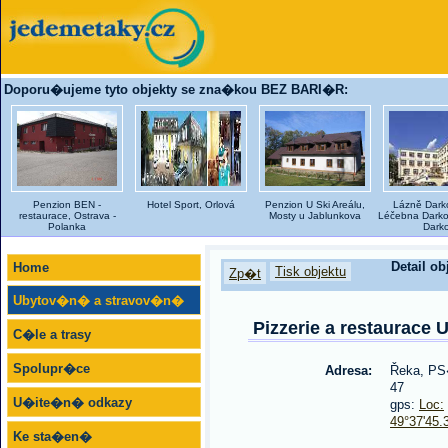
Doporu�ujeme tyto objekty se zna�kou BEZ BARI�R:
Penzion BEN -
Hotel Sport, Orlová
Penzion U Ski Areálu,
Lázně Darko
restaurace, Ostrava -
Mosty u Jablunkova
Léčebna Darkov
Polanka
Dark
Detail ob
Home
Tisk objektu
Zp�t
Ubytov�n� a stravov�n�
Pizzerie a restaurace 
C�le a trasy
Spolupr�ce
Adresa:
Řeka, PS
47
U�ite�n� odkazy
gps:
Loc:
49°37'45.
Ke sta�en�