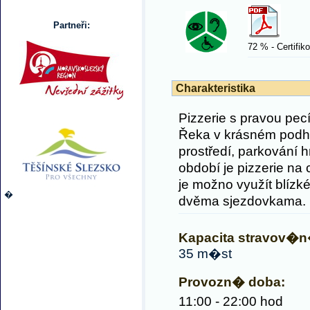
Partneři:
72 % - Certifik
Charakteristika
Pizzerie s pravou pec
Řeka v krásném podho
prostředí, parkování h
období je pizzerie na 
je možno využít blízké
�
dvěma sjezdovkama.
Kapacita stravov�n
35 m�st
Provozn� doba:
11:00 - 22:00 hod