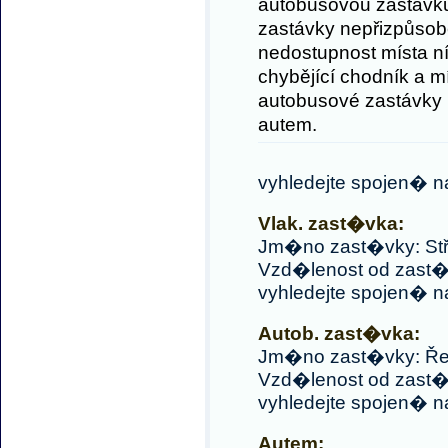
autobusovou zastávku 
zastávky nepřizpůsob
nedostupnost místa n
chybějící chodník a m
autobusové zastávky 
autem.
vyhledejte spojen� 
Vlak. zast�vka:
Jm�no zast�vky: Stř
Vzd�lenost od zast�
vyhledejte spojen� 
Autob. zast�vka:
Jm�no zast�vky: Řek
Vzd�lenost od zast�
vyhledejte spojen� 
Autem: