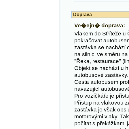
Doprava
Ve�ejn� doprava:
Vlakem do Stříteže u
pokračovat autobuse
zastávka se nachází 
na silnici ve směru na
"Řeka, restaurace" (li
Objekt se nachází u h
autobusové zastávky.
Cesta autobusem probí
navazující autobusov
Pro vozíčkáře je příst
Přístup na vlakovou z
zastávka je však obs
motorovými vlaky. Tak
počítat s překážkami j