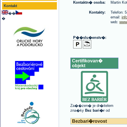
Kontaktn� osoba:
Martin Ko
Kontakt
Kontakty:
Telefon: 
��
email:
in
�
web:
www.
P��slu�enstv�:
Certifikovan�
objekt
Za��zen� je dr�itelem
zna�ky
Bez bari�r
od
Bezbari�rovost