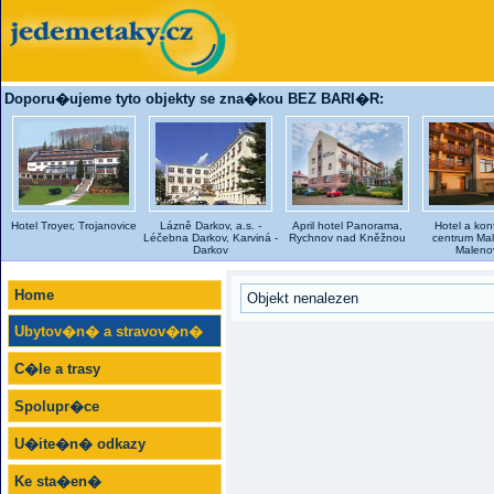
Doporu�ujeme tyto objekty se zna�kou BEZ BARI�R:
Hotel Troyer, Trojanovice
Lázně Darkov, a.s. -
April hotel Panorama,
Hotel a kon
Léčebna Darkov, Karviná -
Rychnov nad Kněžnou
centrum Mal
Darkov
Maleno
Home
Objekt nenalezen
Ubytov�n� a stravov�n�
C�le a trasy
Spolupr�ce
U�ite�n� odkazy
Ke sta�en�