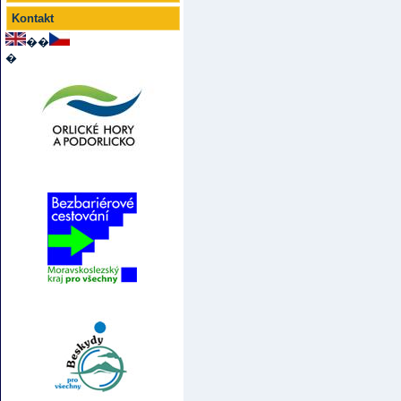
Kontakt
��
�