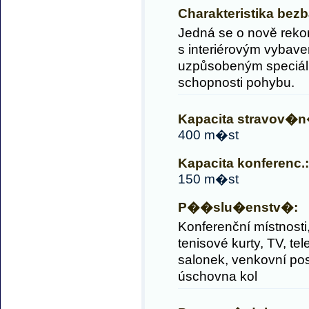
Charakteristika be
Jedná se o nově reko
s interiérovým vybav
uzpůsobeným speciál
schopnosti pohybu.
Kapacita stravov�n
400 m�st
Kapacita konferenc.:
150 m�st
P��slu�enstv�:
Konferenční místnosti,
tenisové kurty, TV, tel
salonek, venkovní pos
úschovna kol