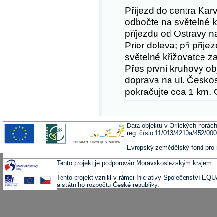
Příjezd do centra Karv
odbočte na světelné k
příjezdu od Ostravy n
Prior doleva; při pří
světelné křižovatce z
Přes první kruhový ob
doprava na ul. Česko
pokračujte cca 1 km. 
Data objektů v Orlických horách
reg. číslo 11/013/4210a/452/00
Evropský zemědělský fond pro 
Tento projekt je podporován Moravskoslezským krajem.
Tento projekt vznikl v rámci Iniciativy Společenství EQ
a státního rozpočtu České republiky.