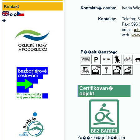
Kontakt
Kontaktn� osoba:
Ivana Wiz
��
Kontakty:
Telefon: 
�
Fax: 596 
email:
in
web:
www.
P��slu�enstv�:
Certifikovan�
objekt
Za��zen� je dr�itelem