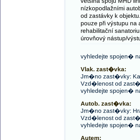
většina spojů MHD li
nízkopodlažními autob
od zastávky k objektu.
pouze při výstupu na
rehabilitační sanatori
úrovňový nástup/výs
vyhledejte spojen� 
Vlak. zast�vka:
Jm�no zast�vky: Karv
Vzd�lenost od zast�
vyhledejte spojen� 
Autob. zast�vka:
Jm�no zast�vky: Hran
Vzd�lenost od zast�
vyhledejte spojen� 
Autem: