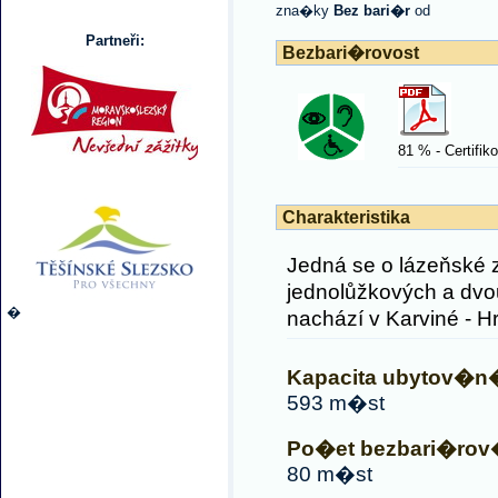
zna�ky
Bez bari�r
od
Partneři:
Bezbari�rovost
81 % - Certifik
Charakteristika
Jedná se o lázeňské z
jednolůžkových a dvo
�
nachází v Karviné - Hr
Kapacita ubytov�n
593 m�st
Po�et bezbari�rov
80 m�st