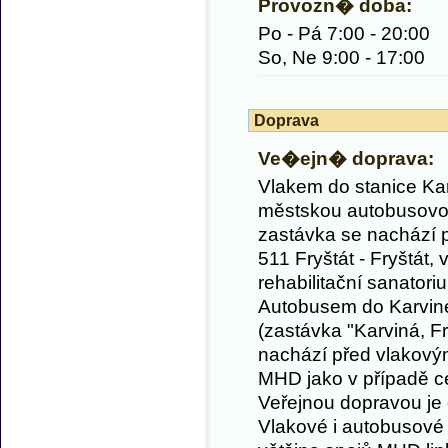
Provozn� doba:
Po - Pá 7:00 - 20:00
So, Ne 9:00 - 17:00
Doprava
Ve�ejn� doprava:
Vlakem do stanice Kar
městskou autobusovo
zastávka se nachází p
511 Fryštát - Fryštát,
rehabilitační sanatori
Autobusem do Karvin
(zastávka "Karviná, Fry
nachází před vlakový
MHD jako v případě c
Veřejnou dopravou je 
Vlakové i autobusové n