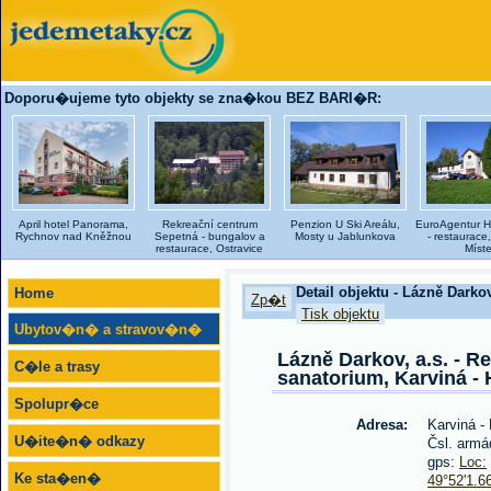
Doporu�ujeme tyto objekty se zna�kou BEZ BARI�R:
April hotel Panorama,
Rekreační centrum
Penzion U Ski Areálu,
EuroAgentur H
Rychnov nad Kněžnou
Sepetná - bungalov a
Mosty u Jablunkova
- restaurace,
restaurace, Ostravice
Míst
Detail objektu - Lázně Darkov
Home
Zp�t
Tisk objektu
Ubytov�n� a stravov�n�
Lázně Darkov, a.s. - Re
C�le a trasy
sanatorium, Karviná - 
Spolupr�ce
Adresa:
Karviná -
U�ite�n� odkazy
Čsl. armá
gps:
Loc:
Ke sta�en�
49°52'1.6