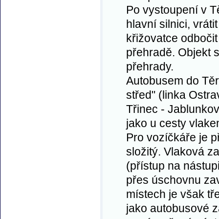
Po vystoupení v Těr
hlavní silnici, vrá
křižovatce odboči
přehradě. Objekt s
přehrady.
Autobusem do Těrl
střed" (linka Ostr
Třinec - Jablunkov
jako u cesty vlake
Pro vozíčkáře je 
složitý. Vlaková z
(přístup na nástu
přes úschovnu zav
místech je však tř
jako autobusové 