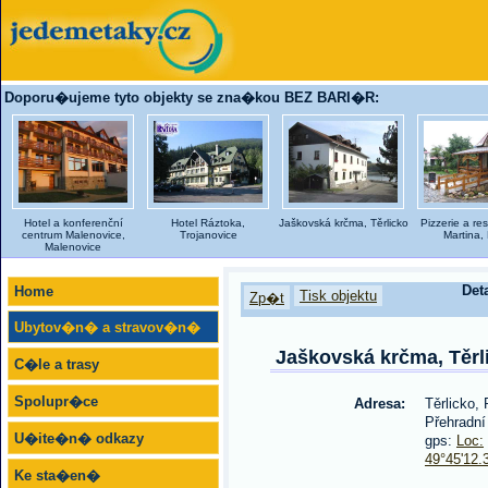
Doporu�ujeme tyto objekty se zna�kou BEZ BARI�R:
Hotel a konferenční
Hotel Ráztoka,
Jaškovská krčma, Těrlicko
Pizzerie a re
centrum Malenovice,
Trojanovice
Martina,
Malenovice
Det
Home
Tisk objektu
Zp�t
Ubytov�n� a stravov�n�
Jaškovská krčma, Těrl
C�le a trasy
Spolupr�ce
Adresa:
Těrlicko,
Přehradní
U�ite�n� odkazy
gps:
Loc:
49°45'12.
Ke sta�en�