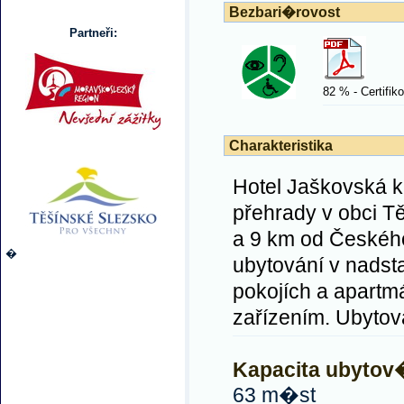
Bezbari�rovost
Partneři:
82 % - Certifik
Charakteristika
Hotel Jaškovská k
přehrady v obci Tě
a 9 km od Českého
�
ubytování v nadst
pokojích a apartm
zařízením. Ubytová
Kapacita ubyto
63 m�st