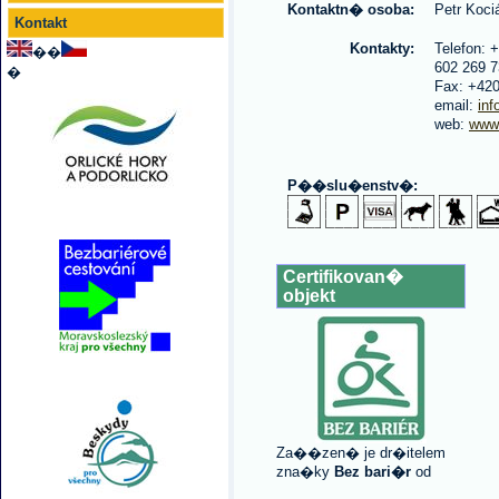
Kontaktn� osoba:
Petr Koci
Kontakt
Kontakty:
Telefon: 
��
602 269 
�
Fax: +420
email:
in
web:
www
P��slu�enstv�:
Certifikovan�
objekt
Za��zen� je dr�itelem
zna�ky
Bez bari�r
od