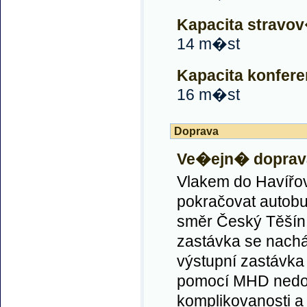
Kapacita strav
14 m�st
Kapacita konfere
16 m�st
Doprava
Ve�ejn� doprav
Vlakem do Havířo
pokračovat autob
směr Český Těšín 
zastávka se nachá
výstupní zastávka 
pomocí MHD nedo
komplikovanosti a