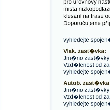
pro úrovňový nást
místa nízkopodlaž
klesání na trase od
Doporučujeme pří
vyhledejte spoje
Vlak. zast�vka:
Jm�no zast�vky:
Vzd�lenost od za
vyhledejte spoje
Autob. zast�vka
Jm�no zast�vky: T
Vzd�lenost od za
vyhledejte spoje