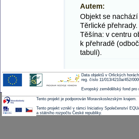
Autem:
Objekt se nachází 
Těrlické přehrady
Těšína: v centru 
k přehradě (odbo
tabulí).
Data objektů v Orlických horách
reg. číslo 11/013/4210a/452/00
Evropský zemědělský fond pro 
Tento projekt je podporován Moravskoslezským krajem.
Tento projekt vznikl v rámci Iniciativy Společenství EQ
a státního rozpočtu České republiky.