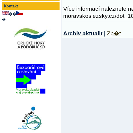
Kontakt
Více informací naleznete na
��
moravskoslezsky.cz/dot_10
�
Archiv aktualit
|
Zp�t