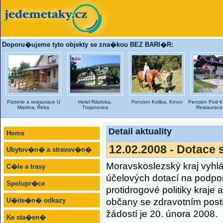
Doporu�ujeme tyto objekty se zna�kou BEZ BARI�R:
Pizzerie a restaurace U
Hotel Ráztoka,
Penzion Koliba, Krnov
Penzion Pod K
Martina, Řeka
Trojanovice
Restaurace,
Detail aktuality
Home
12.02.2008 - Dotace s
Ubytov�n� a stravov�n�
Moravskoslezský kraj vyhlá
C�le a trasy
účelových dotací na podporu
Spolupr�ce
protidrogové politiky kraje a
U�ite�n� odkazy
občany se zdravotním post
žádostí je 20. února 2008.
Ke sta�en�