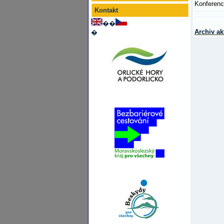
Konferenci
Kontakt
��
Archiv ak
�