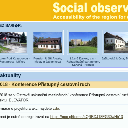
BEZ BARI�R:
zion Pod Kozubovou -
Penzion U Ski Areálu,
Lázně Darkov, a.s. -
Jaškovská krčma, Tě
Restaurace, Milíkov
Mosty u Jablunkova
Rehabilitační sanatorium,
Karviná - Hranice
 aktuality
2018 - Konference Přístupný cestovní ruch
2018 se v Ostravě uskuteční mezinárodní konference Přístupný cestovní ruch
ojektu ELEVATOR.
ormace o projektu a akci najdete
zde
.
nci je nutné se registrovat na
https://goo.gl/forms/kQRBDJ18EG30wHb13
.