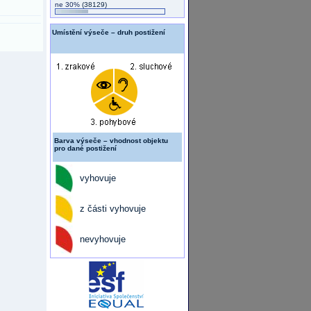
ne 30%
(38129)
Umístění výseče – druh postižení
Barva výseče – vhodnost objektu
pro dané postižení
vyhovuje
z části vyhovuje
nevyhovuje