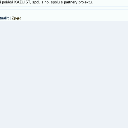
 pořádá KAZUIST, spol. s r.o. spolu s partnery projektu.
tualit
|
Zp�t