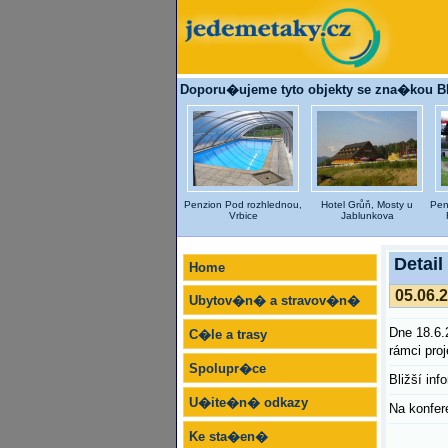
Doporu�ujeme tyto objekty se zna�kou 
Penzion Pod rozhlednou,
Hotel Grůň, Mosty u
Pen
Vrbice
Jablunkova
Detail
Home
05.06.
Ubytov�n� a stravov�n�
Dne 18.6.
C�le a trasy
rámci pr
Spolupr�ce
Bližší inf
U�ite�n� odkazy
Na konfere
Ke sta�en�