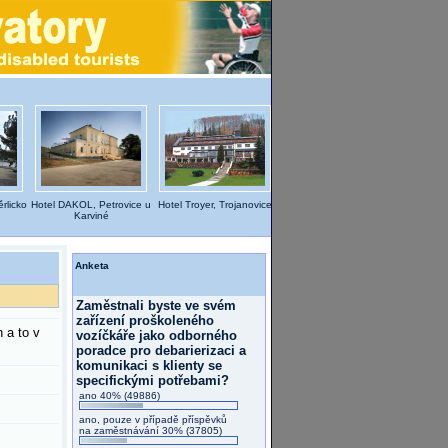
rlicko
Hotel DAKOL, Petrovice u
Hotel Troyer, Trojanovice
Karviné
Anketa
Zaměstnali byste ve svém
zařízení proškoleného
 a to v
vozíčkáře jako odborného
poradce pro debarierizaci a
komunikaci s klienty se
specifickými potřebami?
ano 40%
(49886)
ano, pouze v případě příspěvků
na zaměstnávání 30%
(37805)