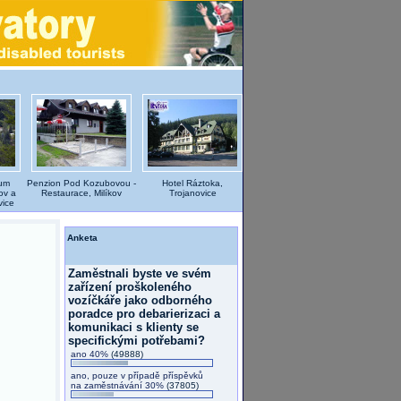
rum
Penzion Pod Kozubovou -
Hotel Ráztoka,
ov a
Restaurace, Milíkov
Trojanovice
vice
Anketa
Zaměstnali byste ve svém
zařízení proškoleného
vozíčkáře jako odborného
poradce pro debarierizaci a
komunikaci s klienty se
specifickými potřebami?
ano 40%
(49888)
ano, pouze v případě příspěvků
na zaměstnávání 30%
(37805)