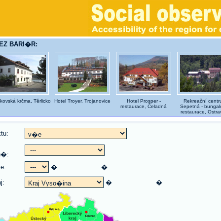
BEZ BARI�R:
kovská krčma, Těrlicko
Hotel Troyer, Trojanovice
Hotel Prosper -
Rekreační cent
restaurace, Čeladná
Sepetná - bungal
restaurace, Ostra
tu:
n�:
ce:
�
�
j:
�
�