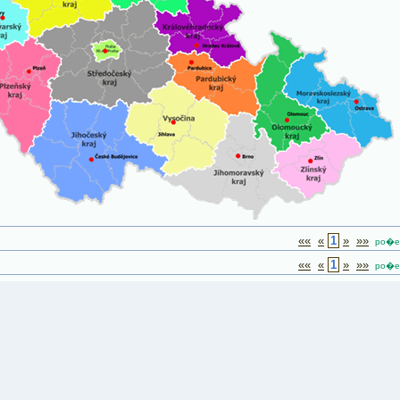
««
«
1
»
»»
po�et
««
«
1
»
»»
po�et