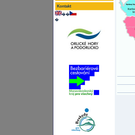
Kontakt
��
�