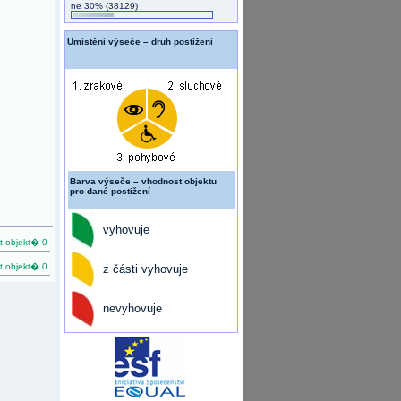
ne 30%
(38129)
Umístění výseče – druh postižení
Barva výseče – vhodnost objektu
pro dané postižení
vyhovuje
 objekt� 0
 objekt� 0
z části vyhovuje
nevyhovuje