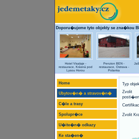
Doporu�ujeme tyto objekty se zna�kou 
Hotel Visalaje -
Penzion BEN -
Jaš
restaurace, Krásná pod
restaurace, Ostrava -
Lysou Horou
Polanka
Home
Typ objek
Zvolit
Ubytov�n� a stravov�n�
posti�e
C�le a trasy
Certifika
Spolupr�ce
Zvolit Kra
U�ite�n� odkazy
Ke sta�en�